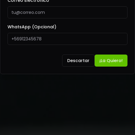
todo Chile
Correo Electrónico
AS LA HERRAMIENTA QUE NECESITAS, LA C
WhatsApp (Opcional)
O DIGITALIZAR MI LOCAL
Video Lu
Descartar
¡La Quiero!