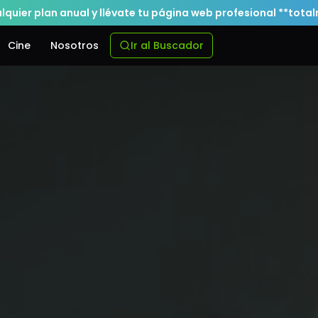
alquier plan anual y llévate tu página web profesional **tota
Cine
Nosotros
Ir al Buscador