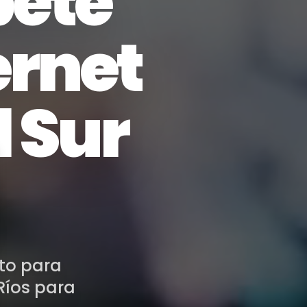
ete
ternet
l Sur
ose
to para
Ríos para