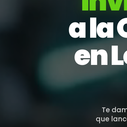
Inv
a la 
en L
Te dam
que lanc