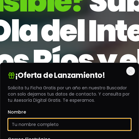
isible?
Súb
Ola del In
os Ríos y e
de Chile.
¡Oferta de Lanzamiento!
Cl
Solicita tu Ficha Gratis por un año en nuestro Buscador
con solo dejarnos tus datos de contacto. Y consulta por
tu Asesoría Digital Gratis. Te esperamos.
Nombre
os las herramientas y el conocimien
es y hagas crecer tu negocio de Los 