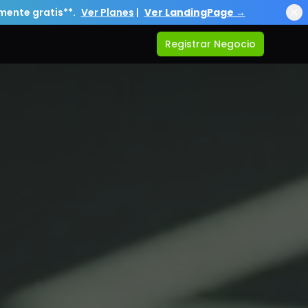
lmente gratis**.
Ver Planes
|
Ver LandingPage →
Registrar Negocio